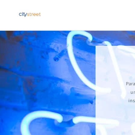
Ir
directamente
al contenido
Para
u
ins