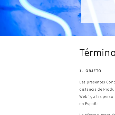
Término
1.- OBJETO
Las presentes Cond
distancia de Produc
Web”), a las perso
en España.
La oferta y venta 