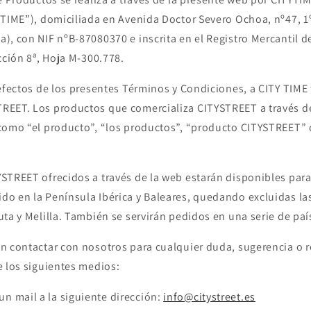
 TIME”), domiciliada en Avenida Doctor Severo Ochoa, nº47, 1º
), con NIF nºB-87080370 e inscrita en el Registro Mercantil 
cción 8ª, Hoja M-300.778.
 efectos de los presentes Términos y Condiciones, a CITY TIME
EET. Los productos que comercializa CITYSTREET a través de
como “el producto”, “los productos”, “producto CITYSTREET”
STREET ofrecidos a través de la web estarán disponibles para e
o en la Península Ibérica y Baleares, quedando excluidas las
uta y Melilla. También se servirán pedidos en una serie de pa
n contactar con nosotros para cualquier duda, sugerencia o 
e los siguientes medios:
n mail a la siguiente dirección:
info@citystreet.es