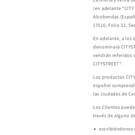
(en adelante “CITY
Alcobendas (España
17510, Folio 32, Se
En adelante, a los
denominará CITYSTR
vendrán referidos 
CITYSTREET”.
Los productos CITY
español comprendid
las ciudades de Ce
Los Clientes puede
través de alguno d
escribiéndonos u