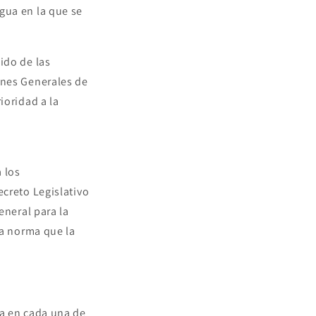
gua en la que se
ido de las
ones Generales de
ioridad a la
 los
creto Legislativo
eneral para la
a norma que la
da en cada una de