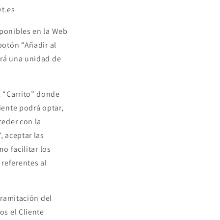
et.es
sponibles en la Web
botón “Añadir al
irá una unidad de
l “Carrito” donde
iente podrá optar,
ceder con la
, aceptar las
o facilitar los
referentes al
tramitación del
os el Cliente