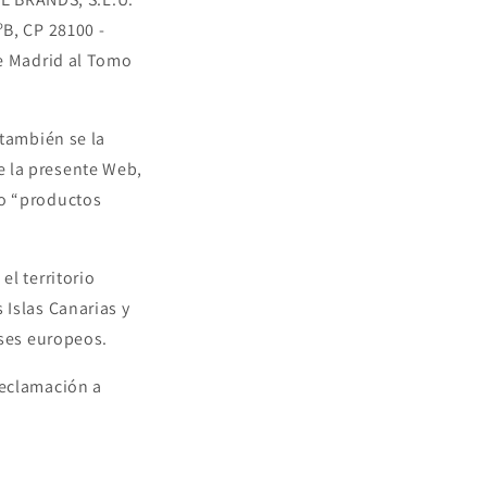
B, CP 28100 -
de Madrid al Tomo
 también se la
 la presente Web,
 o “productos
l territorio
 Islas Canarias y
íses europeos.
reclamación a