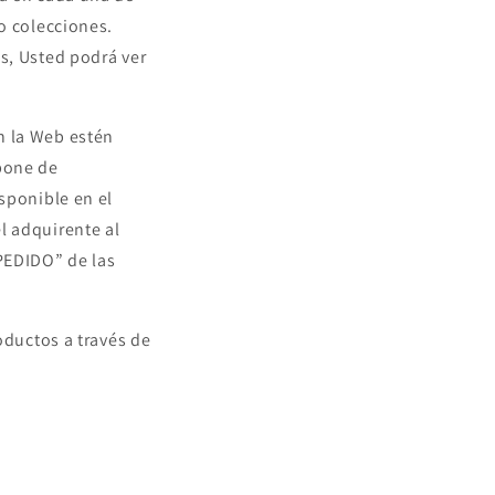
o colecciones.
s, Usted podrá ver
n la Web estén
pone de
sponible en el
l adquirente al
PEDIDO” de las
oductos a través de