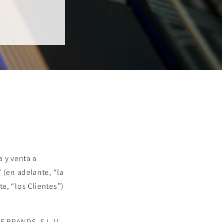
a y venta a
 (en adelante, “la
e, “los Clientes”)
ME BRANDS, S.L.U.